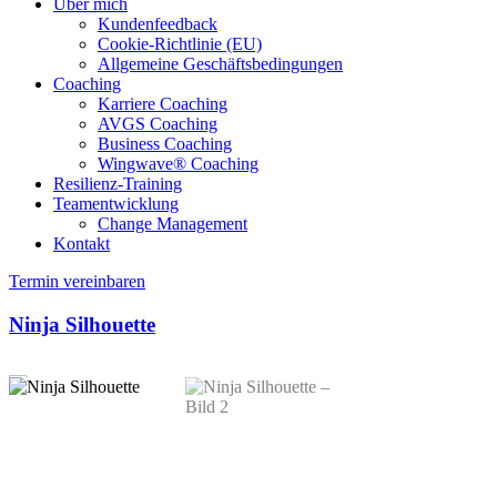
Über mich
Kundenfeedback
Cookie-Richtlinie (EU)
Allgemeine Geschäftsbedingungen
Coaching
Karriere Coaching
AVGS Coaching
Business Coaching
Wingwave® Coaching
Resilienz-Training
Teamentwicklung
Change Management
Kontakt
Termin vereinbaren
Ninja Silhouette