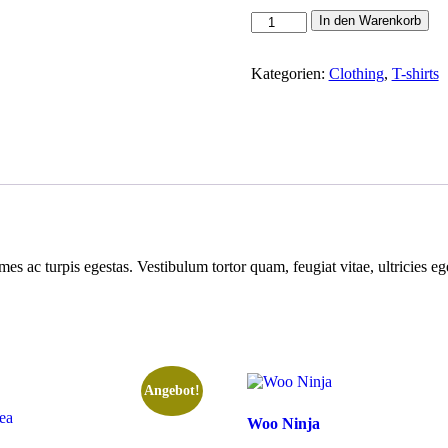
Ninja
Silhouette
In den Warenkorb
Menge
Kategorien:
Clothing
,
T-shirts
mes ac turpis egestas. Vestibulum tortor quam, feugiat vitae, ultricies e
Angebot!
Woo Ninja