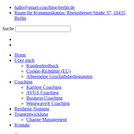
hallo@smart-coaching-berlin.de
Raum für Kommunikation: Rheinsberger Straße 37, 10435
Berlin
Suche
Home
Über mich
Kundenfeedback
Cookie-Richtlinie (EU)
Allgemeine Geschäftsbedingungen
Coaching
Karriere Coaching
AVGS Coaching
Business Coaching
Wingwave® Coaching
Resilienz-Training
Teamentwicklung
Change Management
Kontakt